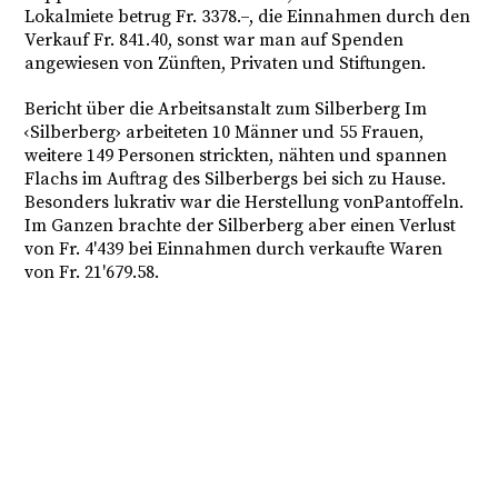
Lokalmiete betrug Fr. 3378.–, die Einnahmen durch den
Verkauf Fr. 841.40, sonst war man auf Spenden
angewiesen von Zünften, Privaten und Stiftungen.
Bericht über die Arbeitsanstalt zum Silberberg Im
‹Silberberg› arbeiteten 10 Männer und 55 Frauen,
weitere 149 Personen strickten, nähten und spannen
Flachs im Auftrag des Silberbergs bei sich zu Hause.
Besonders lukrativ war die Herstellung vonPantoffeln.
Im Ganzen brachte der Silberberg aber einen Verlust
von Fr. 4'439 bei Einnahmen durch verkaufte Waren
von Fr. 21'679.58.
© 2026, by jonasbreitenstein.ch all rights reserved
Kontakt
|
Impressum
|
Datenschutz
|
kajetansom.ch