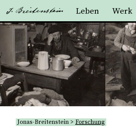
Navigation
Leben
Werk
überspringen
Kont
Jonas-Breitenstein
Forschung