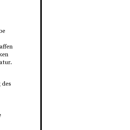
be
affen
rken
atur.
 des
e