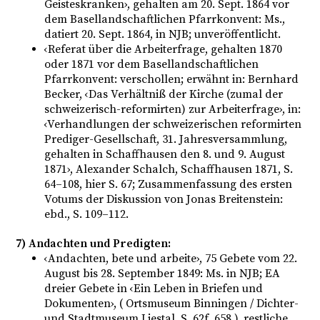
Geisteskranken›, gehalten am 20. Sept. 1864 vor
dem Basellandschaftlichen Pfarrkonvent: Ms.,
datiert 20. Sept. 1864, in NJB; unveröffentlicht.
‹Referat über die Arbeiterfrage, gehalten 1870
oder 1871 vor dem Basellandschaftlichen
Pfarrkonvent: verschollen; erwähnt in: Bernhard
Becker, ‹Das Verhältniß der Kirche (zumal der
schweizerisch-reformirten) zur Arbeiterfrage›, in:
‹Verhandlungen der schweizerischen reformirten
Prediger-Gesellschaft, 31. Jahresversammlung,
gehalten in Schaffhausen den 8. und 9. August
1871›, Alexander Schalch, Schaffhausen 1871, S.
64–108, hier S. 67; Zusammenfassung des ersten
Votums der Diskussion von Jonas Breitenstein:
ebd., S. 109–112.
7) Andachten und Predigten:
‹Andachten, bete und arbeite›, 75 Gebete vom 22.
August bis 28. September 1849: Ms. in NJB; EA
dreier Gebete in ‹Ein Leben in Briefen und
Dokumenten›, ( Ortsmuseum Binningen / Dichter-
und Stadtmuseum Liestal, S. 62f, 658 ), restliche