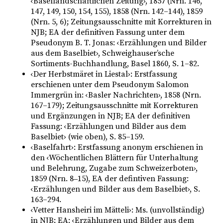
‹Basellandschaftlichen Zeitung›, 1857 (Nrn. 146,
147, 149, 150, 154, 155), 1858 (Nrn. 142–144), 1859
(Nrn. 5, 6); Zeitungsausschnitte mit Korrekturen in
NJB; EA der definitiven Fassung unter dem
Pseudonym B. T. Jonas: ‹Erzählungen und Bilder
aus dem Baselbiet›, Schweighauser’sche
Sortiments-Buchhandlung, Basel 1860, S. 1–82.
‹Der Herbstmäret in Liestal›: Erstfassung
erschienen unter dem Pseudonym Salomon
Immergrün in: ‹Basler Nachrichten›, 1858 (Nrn.
167–179); Zeitungsausschnitte mit Korrekturen
und Ergänzungen in NJB; EA der definitiven
Fassung: ‹Erzählungen und Bilder aus dem
Baselbiet› (wie oben), S. 85–159.
‹Baselfahrt›: Erstfassung anonym erschienen in
den ‹Wöchentlichen Blättern für Unterhaltung
und Belehrung, Zugabe zum Schweizerboten›,
1859 (Nrn. 8‒15), EA der defintiven Fassung:
‹Erzählungen und Bilder aus dem Baselbiet›, S.
163–294.
‹Vetter Hansheiri im Mätteli›: Ms. (unvollständig)
in NJB; EA: ‹Erzählungen und Bilder aus dem