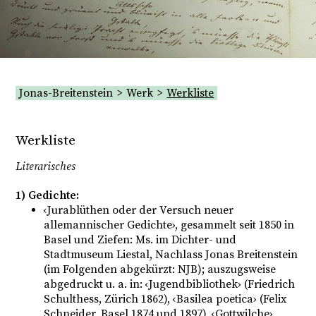
Jonas-Breitenstein
Werk
Werkliste
Kontaktieren Sie uns
Werkliste
Literarisches
1) Gedichte:
‹Jurablüthen oder der Versuch neuer
allemannischer Gedichte›, gesammelt seit 1850 in
Basel und Ziefen: Ms. im Dichter- und
Stadtmuseum Liestal, Nachlass Jonas Breitenstein
(im Folgenden abgekürzt: NJB); auszugsweise
abgedruckt u. a. in: ‹Jugendbibliothek› (Friedrich
Schulthess, Zürich 1862), ‹Basilea poetica› (Felix
Schneider, Basel 1874 und 1897), ‹Gottwilche›