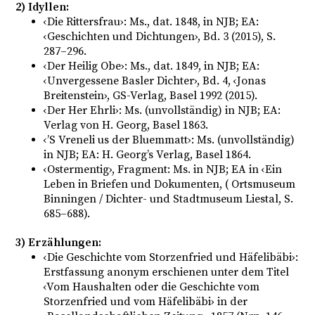
2) Idyllen:
‹Die Rittersfrau›: Ms., dat. 1848, in NJB; EA:
‹Geschichten und Dichtungen›, Bd. 3 (2015), S.
287–296.
‹Der Heilig Obe›: Ms., dat. 1849, in NJB; EA:
‹Unvergessene Basler Dichter›, Bd. 4, ‹Jonas
Breitenstein›, GS-Verlag, Basel 1992 (2015).
‹Der Her Ehrli›: Ms. (unvollständig) in NJB; EA:
Verlag von H. Georg, Basel 1863.
‹’S Vreneli us der Bluemmatt›: Ms. (unvollständig)
in NJB; EA: H. Georg’s Verlag, Basel 1864.
‹Ostermentig›, Fragment: Ms. in NJB; EA in ‹Ein
Leben in Briefen und Dokumenten, ( Ortsmuseum
Binningen / Dichter- und Stadtmuseum Liestal, S.
685–688).
3) Erzählungen:
‹Die Geschichte vom Storzenfried und Häfelibäbi›:
Erstfassung anonym erschienen unter dem Titel
‹Vom Haushalten oder die Geschichte vom
Storzenfried und vom Häfelibäbi› in der