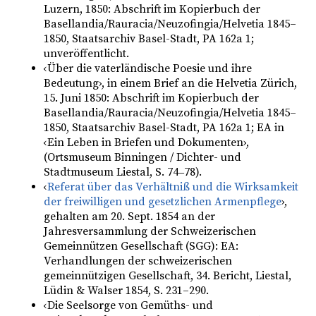
Luzern, 1850: Abschrift im Kopierbuch der
Basellandia/Rauracia/Neuzofingia/Helvetia 1845–
1850, Staatsarchiv Basel-Stadt, PA 162a 1;
unveröffentlicht.
‹Über die vaterländische Poesie und ihre
Bedeutung›, in einem Brief an die Helvetia Zürich,
15. Juni 1850: Abschrift im Kopierbuch der
Basellandia/Rauracia/Neuzofingia/Helvetia 1845–
1850, Staatsarchiv Basel-Stadt, PA 162a 1; EA in
‹Ein Leben in Briefen und Dokumenten›,
(Ortsmuseum Binningen / Dichter- und
Stadtmuseum Liestal, S. 74‒78).
‹
Referat über das Verhältniß und die Wirksamkeit
der freiwilligen und gesetzlichen Armenpflege
›,
gehalten am 20. Sept. 1854 an der
Jahresversammlung der Schweizerischen
Gemeinnützen Gesellschaft (SGG): EA:
Verhandlungen der schweizerischen
gemeinnützigen Gesellschaft, 34. Bericht, Liestal,
Lüdin & Walser 1854, S. 231–290.
‹Die Seelsorge von Gemüths- und