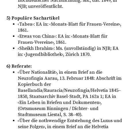
hochdeutscher Nachdichtung: Ms., dat. 1849, in
NJB; unveröffentlicht.
5) Populäre Sachartikel
‹Tabea›: EA in: ‹Monats-Blatt für Frauen-Vereine›,
1861.
‹Etwas von China›: EA in: ‹Monats-Blatt für
Frauen-Vvereine›, 1861.
‹Sheikh Ibrahim›: Ms. (unvollständig) in NJB; EA
in: ‹Jugendbibliothek›, Zürich 1870.
6) Referate:
‹Über Nationalität›, in einem Brief an die
Neuzofingia Aarau, 13. Februar 1848: Abschrift im
Kopierbuch der
Basellandia/Rauracia/Neuzofingia/Helvetia 1845–
1850, Staatsarchiv Basel-Stadt, PA 162a 1; EA in
‹Ein Leben in Briefen und Dokumenten›,
(Ortsmuseum Binningen / Dichter- und
Stadtmuseum Liestal, S. 38‒40).
‹Über die nothwendige Entstehung des Luxus und
seine Folgen›, in einem Brief an die Helvetia