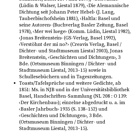
(Lüdin & Walser, Liestal 1879), ‹Die Alemannische
Dichtung seit Johann Peter Hebel› (J. Lang,
Senden
Tauberbischofsheim 1881), ‹Haltla: Basel und
seine Autoren› (Buchverlag Basler Zeitung, Basel
1978), ‹Mer wei luege› (Komm. Lüdin, Liestal 1982),
‹Jonas Breitenstein› (GS-Verlag, Basel 1992),
‹Verstöhnt der mi no?› (Creavis Verlag, Basel /
Dichter- und Stadtmuseum Liestal 2003), Jonas
Breitenstein, ‹Geschichten und Dichtungen›, 3
Bde. (Ortsmuseum Binningen / Dichter- und
Stadtmuseum Liestal, 2013–15) sowie in
Schullesebüchern und in Tageszeitungen.
Toasts/Tafelsprüche und weitere Gedichte, ab
1851: Ms. in NJB und in der Universitätsbibliothek
Basel, Handschriften-Sammlung (NL 208 : O 139:
‹Der Kirchenbau›); einzelne abgedruckt u. a. im
‹Basler Jahrbuch› 1935 (S. 138–152) und
‹Geschichten und Dichtungen›, 3 Bde.
(Ortsmuseum Binningen / Dichter- und
Stadtmuseum Liestal, 2013–15).