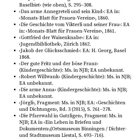
Baselbiet› (wie oben), S. 295–308.
‹Das arme Annegreteli und sein Kind›: EA in:
‹Monats-Blatt für Frauen-Vereine›, 1860.
‹Die Geschichte vom Vikterli und seiner Frau›: EA
in: ‹Monats-Blatt für Frauen-Vereine›, 1861.
‹Gottfried der Waisenknabe›: EA in:
‹Jugendbibliothek›, Zürich 1862.
‹Jakob der Glücksschmied›: EA: H. Georg, Basel
1868.
‹Der gute Fritz und der böse Franz›
(Kindergeschichte): Ms. in NJB; EA unbekannt.
‹Robert Willwank› (Kindergeschichte): Ms. in NJB;
EA unbekannt.
‹Die arme Anna› (Kindergeschichte): Ms. in NJB;
EA unbekannt.
‹Jörgli›, Fragment: Ms. in NJB; EA: ‹Geschichten
und Dichtungen›, Bd. 3 (2015), S. 261–278.
‹Die Pfarrwahl in Gutzligen›, Fragment: Ms. in
NJB; EA in ‹Ein Leben in Briefen und
Dokumenten›,(Ortsmuseum Binningen / Dichter-
und Stadtmuseum Liestal, S. 693–716).